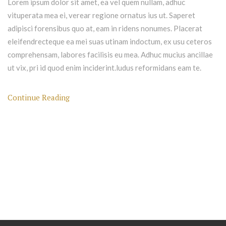
Lorem ipsum dolor sit amet, ea vel quem nullam, adhuc
vituperata mea ei, verear regione ornatus ius ut. Saperet
adipisci forensibus quo at, eam in ridens nonumes. Placerat
eleifendrecteque ea mei suas utinam indoctum, ex usu ceteros
comprehensam, labores facilisis eu mea. Adhuc mucius ancillae
ut vix, pri id quod enim inciderint.ludus reformidans eam te.
Continue Reading