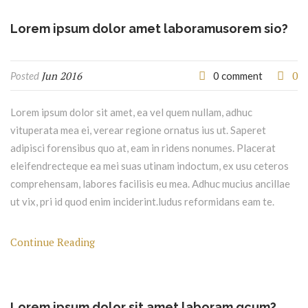
Lorem ipsum dolor amet laboramusorem sio?
Jun 2016
0
Posted
0 comment
Lorem ipsum dolor sit amet, ea vel quem nullam, adhuc
vituperata mea ei, verear regione ornatus ius ut. Saperet
adipisci forensibus quo at, eam in ridens nonumes. Placerat
eleifendrecteque ea mei suas utinam indoctum, ex usu ceteros
comprehensam, labores facilisis eu mea. Adhuc mucius ancillae
ut vix, pri id quod enim inciderint.ludus reformidans eam te.
Continue Reading
Lorem ipsum dolor sit amet laboram qcum?