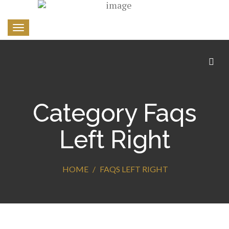
Toggle
navigation
Category Faqs
Left Right
HOME
FAQS LEFT RIGHT