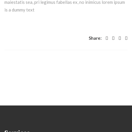
maiestatis sea, pri legimus fabellas ex, no inimicus lorem ipsum
is a dummy text
Share: