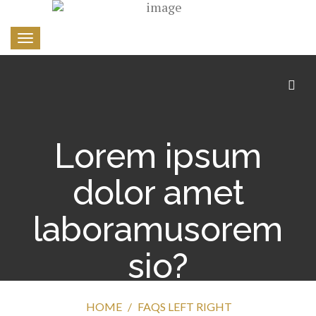
Toggle
navigation
Lorem ipsum
dolor amet
laboramusorem
sio?
HOME
FAQS LEFT RIGHT