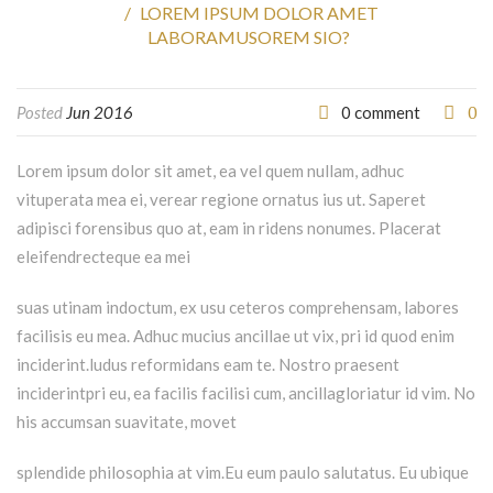
LOREM IPSUM DOLOR AMET
LABORAMUSOREM SIO?
0
Posted
Jun 2016
0 comment
Lorem ipsum dolor sit amet, ea vel quem nullam, adhuc
vituperata mea ei, verear regione ornatus ius ut. Saperet
adipisci forensibus quo at, eam in ridens nonumes. Placerat
eleifendrecteque ea mei
suas utinam indoctum, ex usu ceteros comprehensam, labores
facilisis eu mea. Adhuc mucius ancillae ut vix, pri id quod enim
inciderint.ludus reformidans eam te. Nostro praesent
inciderintpri eu, ea facilis facilisi cum, ancillagloriatur id vim. No
his accumsan suavitate, movet
splendide philosophia at vim.Eu eum paulo salutatus. Eu ubique