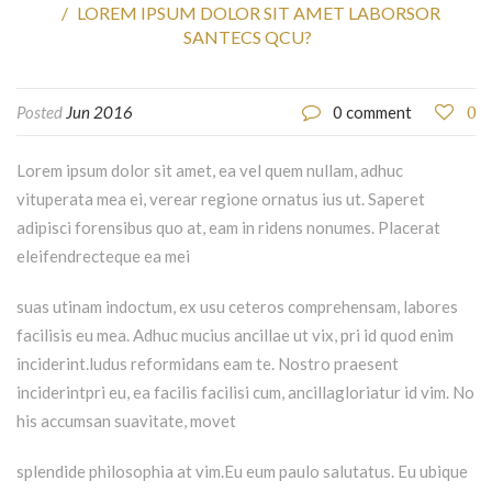
LOREM IPSUM DOLOR SIT AMET LABORSOR
SANTECS QCU?
0
Posted
Jun 2016
0 comment
Lorem ipsum dolor sit amet, ea vel quem nullam, adhuc
vituperata mea ei, verear regione ornatus ius ut. Saperet
adipisci forensibus quo at, eam in ridens nonumes. Placerat
eleifendrecteque ea mei
suas utinam indoctum, ex usu ceteros comprehensam, labores
facilisis eu mea. Adhuc mucius ancillae ut vix, pri id quod enim
inciderint.ludus reformidans eam te. Nostro praesent
inciderintpri eu, ea facilis facilisi cum, ancillagloriatur id vim. No
his accumsan suavitate, movet
splendide philosophia at vim.Eu eum paulo salutatus. Eu ubique