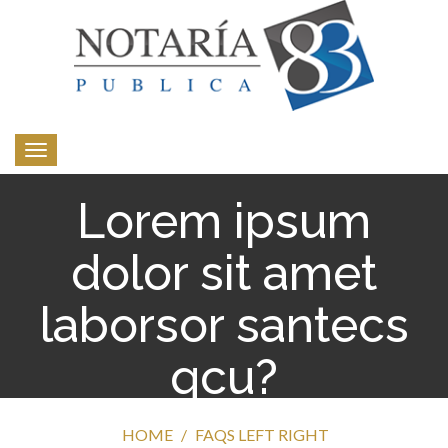
Toggle
navigation
Lorem ipsum
dolor sit amet
laborsor santecs
qcu?
HOME
FAQS LEFT RIGHT