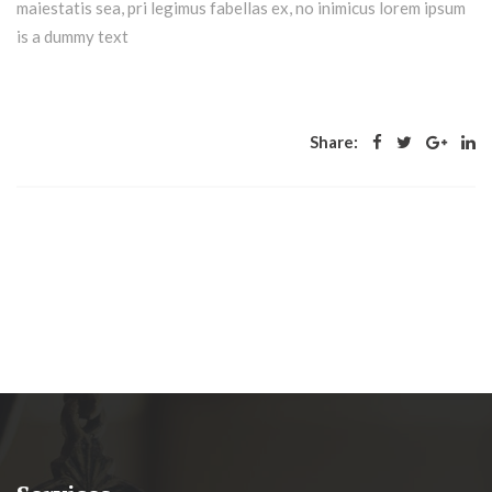
maiestatis sea, pri legimus fabellas ex, no inimicus lorem ipsum
is a dummy text
Share: