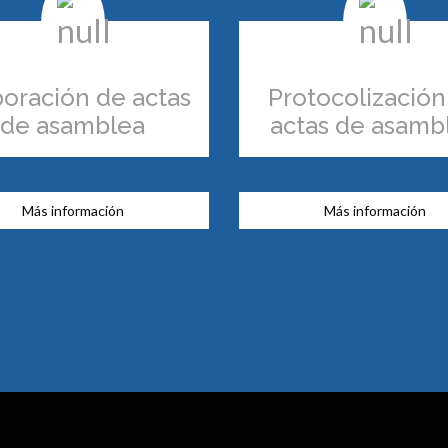
boración de actas
Protocolización
de asamblea
actas de asamb
Más información
Más información